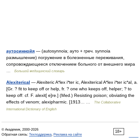
аутосиннойя
— (autosynnoia; ауто + греч. synnoia
размышление) погружение в болезненные переживания,
сопровождающееся отключением больного от внешнего мира
…
Большой медицинский словарь
Alexiterical
— Alexiteric A*lex i*ter ic, Alexiterical A*lex i*ter ic*al, a.
[Gr. ? fit to keep off or help, fr. ? one who keeps off, helper; ? to
keep off: cf. F. alexit[ e]re.] (Med.) Resisting poison; obviating the
effects of venom; alexipharmic. [1913… …
The Collaborative
International Dictionary of English
© Академик, 2000-2026
18+
Обратная связь:
Техподдержка
,
Реклама на сайте