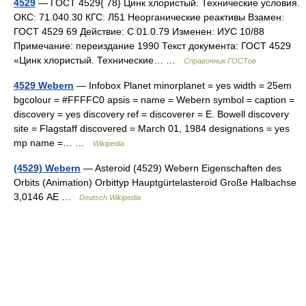
4529
— ГОСТ 4529{ 78} Цинк хлористый. Технические условия.
ОКС: 71.040.30 КГС: Л51 Неорганические реактивы Взамен:
ГОСТ 4529 69 Действие: С 01.0.79 Изменен: ИУС 10/88
Примечание: переиздание 1990 Текст документа: ГОСТ 4529
«Цинк хлористый. Технические… …
Справочник ГОСТов
4529 Webern
— Infobox Planet minorplanet = yes width = 25em
bgcolour = #FFFFC0 apsis = name = Webern symbol = caption =
discovery = yes discovery ref = discoverer = E. Bowell discovery
site = Flagstaff discovered = March 01, 1984 designations = yes
mp name =… …
Wikipedia
(4529) Webern
— Asteroid (4529) Webern Eigenschaften des
Orbits (Animation) Orbittyp Hauptgürtelasteroid Große Halbachse
3,0146 AE …
Deutsch Wikipedia