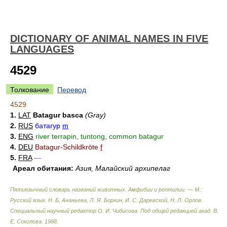
DICTIONARY OF ANIMAL NAMES IN FIVE
LANGUAGES
4529
Толкование
Перевод
4529
1.
LAT
Batagur basca
(Gray)
2.
RUS
батагур
m
3.
ENG
river terrapin, tuntong, common batagur
4.
DEU
Batagur-Schildkröte
f
5.
FRA
—
Ареал обитания:
Азия, Малайский архипелаг
Пятиязычный словарь названий животных. Амфибии и рептилии. — М.:
Русский язык
.
Н. Б. Ананьева, Л. Я. Боркин, И. С. Даревский, Н. Л. Орлов.
Специальный научный редактор О. И. Чибисова. Под общей редакцией акад. В.
Е. Соколова
.
1988
.