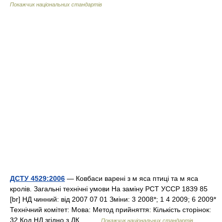
Покажчик національних стандартів
ДСТУ 4529:2006
— Ковбаси варені з м яса птиці та м яса
кролів. Загальні технічні умови На заміну РСТ УССР 1839 85
[br] НД чинний: від 2007 07 01 Зміни: 3 2008*; 1 4 2009; 6 2009*
Технічний комітет: Мова: Метод прийняття: Кількість сторінок:
32 Код НД згідно з ДК… …
Покажчик національних стандартів